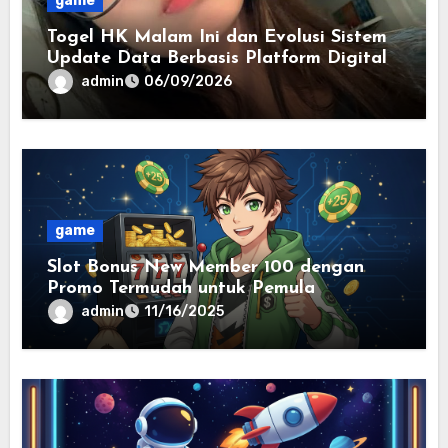
game
Togel HK Malam Ini dan Evolusi Sistem
Update Data Berbasis Platform Digital
admin
06/09/2026
game
Slot Bonus New Member 100 dengan
Promo Termudah untuk Pemula
admin
11/16/2025