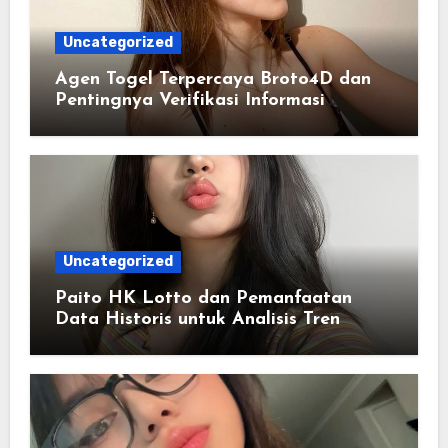
Uncategorized
Agen Togel Terpercaya Broto4D dan
Pentingnya Verifikasi Informasi
Sebelum Mengakses
Uncategorized
Paito HK Lotto dan Pemanfaatan
Data Historis untuk Analisis Tren