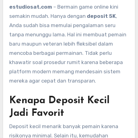
estudiosat.com
– Bermain game online kini
semakin mudah. Hanya dengan
deposit 5K
,
Anda sudah bisa memulai pengalaman seru
tanpa menunggu lama. Hal ini membuat pemain
baru maupun veteran lebih fleksibel dalam
mencoba berbagai permainan. Tidak perlu
khawatir soal prosedur rumit karena beberapa
platform modern memang mendesain sistem
mereka agar cepat dan transparan.
Kenapa Deposit Kecil
Jadi Favorit
Deposit kecil menarik banyak pemain karena
risikonya minimal. Selain itu, kemudahan