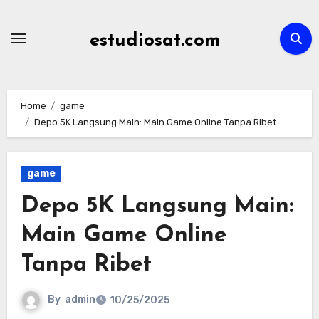
Skip
to
estudiosat.com
content
Home
game
Depo 5K Langsung Main: Main Game Online Tanpa Ribet
game
Depo 5K Langsung Main:
Main Game Online
Tanpa Ribet
By
admin
10/25/2025