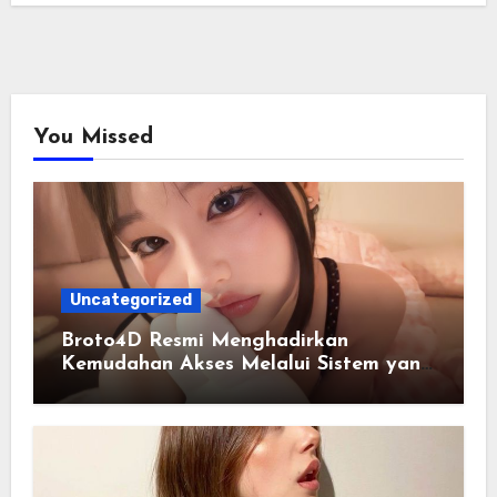
You Missed
Uncategorized
Broto4D Resmi Menghadirkan
Kemudahan Akses Melalui Sistem yang
Modern