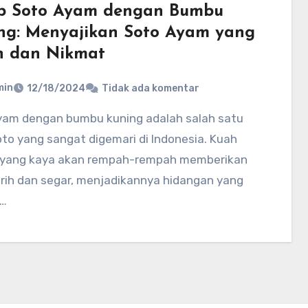
p Soto Ayam dengan Bumbu
ng: Menyajikan Soto Ayam yang
h dan Nikmat
min
12/18/2024
Tidak ada komentar
oto yang sangat digemari di Indonesia. Kuah
 yang kaya akan rempah-rempah memberikan
urih dan segar, menjadikannya hidangan yang
…