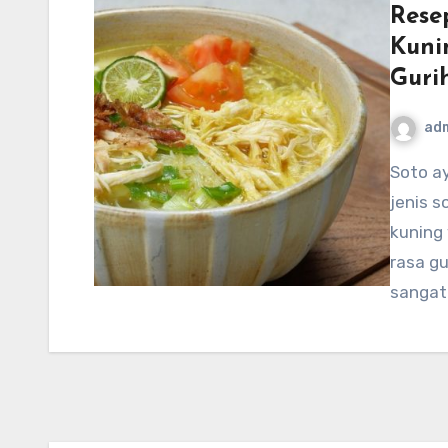
Rese
Kuni
Guri
ad
Soto ayam dengan bumbu kuning adalah salah satu
jenis s
kuning
rasa g
sangat