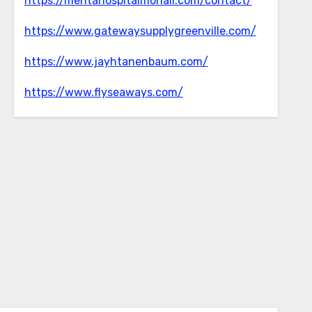
https://mehtahospitalmohali.com/contact/
https://www.gatewaysupplygreenville.com/
https://www.jayhtanenbaum.com/
https://www.flyseaways.com/