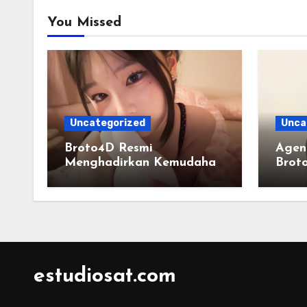
You Missed
Uncategorized
Unca
Broto4D Resmi
Agen
Menghadirkan Kemudahan
Brot
Akses Melalui Sistem yang
Verif
Modern
Sebe
estudiosat.com