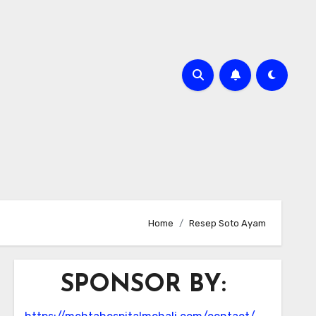
Home
Resep Soto Ayam
SPONSOR BY: