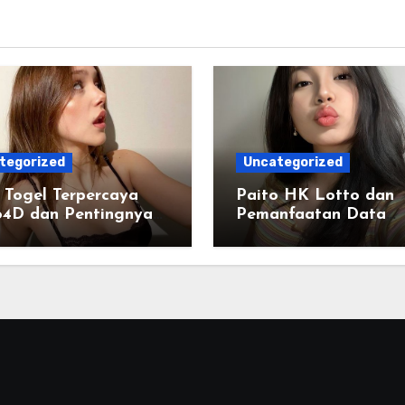
tegorized
Uncategorized
 Togel Terpercaya
Paito HK Lotto dan
o4D dan Pentingnya
Pemanfaatan Data
ikasi Informasi
Historis untuk Analisi
lum Mengakses
Tren