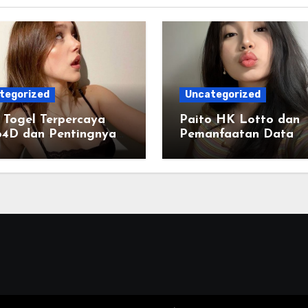
tegorized
Uncategorized
 Togel Terpercaya
Paito HK Lotto dan
o4D dan Pentingnya
Pemanfaatan Data
ikasi Informasi
Historis untuk Analisi
lum Mengakses
Tren