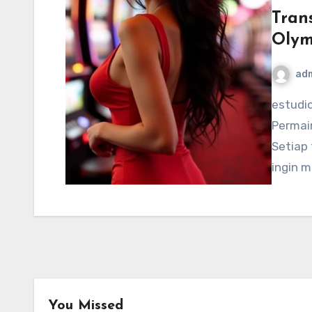
Tran
Olym
ad
estudiosat.com – gates of olympus pragmatic
Permain
Setiap
ingin 
You Missed