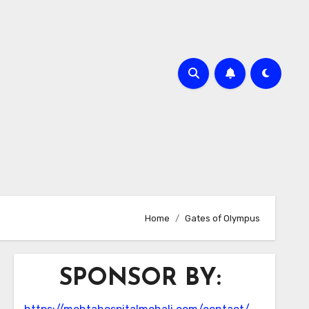
Home
Gates of Olympus
SPONSOR BY: