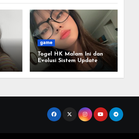
game
Togel HK Malam Ini dan
Evolusi Sistem Update
s
Data Berbasis Platform
Digital